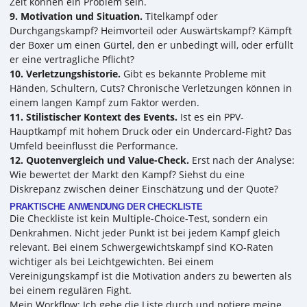
Zeit können ein Problem sein.
9. Motivation und Situation.
Titelkampf oder
Durchgangskampf? Heimvorteil oder Auswärtskampf? Kämpft
der Boxer um einen Gürtel, den er unbedingt will, oder erfüllt
er eine vertragliche Pflicht?
10. Verletzungshistorie.
Gibt es bekannte Probleme mit
Händen, Schultern, Cuts? Chronische Verletzungen können in
einem langen Kampf zum Faktor werden.
11. Stilistischer Kontext des Events.
Ist es ein PPV-
Hauptkampf mit hohem Druck oder ein Undercard-Fight? Das
Umfeld beeinflusst die Performance.
12. Quotenvergleich und Value-Check.
Erst nach der Analyse:
Wie bewertet der Markt den Kampf? Siehst du eine
Diskrepanz zwischen deiner Einschätzung und der Quote?
PRAKTISCHE ANWENDUNG DER CHECKLISTE
Die Checkliste ist kein Multiple-Choice-Test, sondern ein
Denkrahmen. Nicht jeder Punkt ist bei jedem Kampf gleich
relevant. Bei einem Schwergewichtskampf sind KO-Raten
wichtiger als bei Leichtgewichten. Bei einem
Vereinigungskampf ist die Motivation anders zu bewerten als
bei einem regulären Fight.
Mein Workflow: Ich gehe die Liste durch und notiere meine