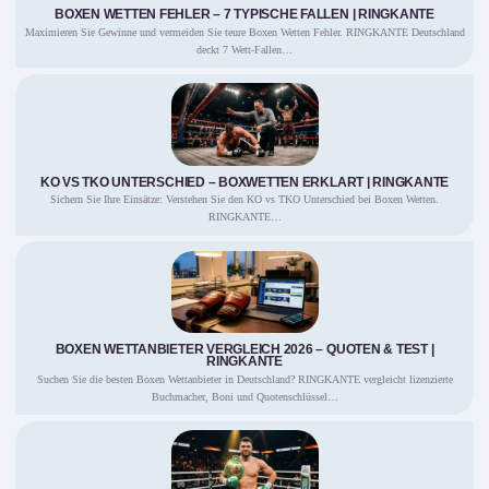
BOXEN WETTEN FEHLER – 7 TYPISCHE FALLEN | RINGKANTE
Maximieren Sie Gewinne und vermeiden Sie teure Boxen Wetten Fehler. RINGKANTE Deutschland
deckt 7 Wett-Fallen…
KO VS TKO UNTERSCHIED – BOXWETTEN ERKLÄRT | RINGKANTE
Sichern Sie Ihre Einsätze: Verstehen Sie den KO vs TKO Unterschied bei Boxen Wetten.
RINGKANTE…
BOXEN WETTANBIETER VERGLEICH 2026 – QUOTEN & TEST |
RINGKANTE
Suchen Sie die besten Boxen Wettanbieter in Deutschland? RINGKANTE vergleicht lizenzierte
Buchmacher, Boni und Quotenschlüssel…