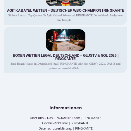
AGIT KABAYEL WETTEN – DEUTSCHER WBC-CHAMPION | RINGKANTE
Sichern Sie sich Top Quoten für Agit Kabayel Wetten bei RINGKANTE Deutschland. Analysieren
Sie Kämpfe…
BOXEN WETTEN LEGAL DEUTSCHLAND – GLÜSTV & GGL 2026 |
RINGKANTE
Sind Boxen Wetten in Deutschland legal? RINGKANTE prüft den GlüStV 2021, OASIS und
präsentiert ausschließlich…
Informationen
Über uns – Das RINGKANTE Team | RINGKANTE
Cookie-Richtlinie | RINGKANTE
Datenschutzerklärung | RINGKANTE