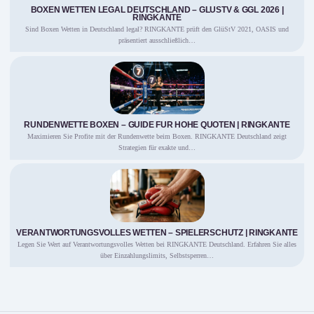
BOXEN WETTEN LEGAL DEUTSCHLAND – GLÜSTV & GGL 2026 |
RINGKANTE
Sind Boxen Wetten in Deutschland legal? RINGKANTE prüft den GlüStV 2021, OASIS und
präsentiert ausschließlich…
RUNDENWETTE BOXEN – GUIDE FÜR HOHE QUOTEN | RINGKANTE
Maximieren Sie Profite mit der Rundenwette beim Boxen. RINGKANTE Deutschland zeigt
Strategien für exakte und…
VERANTWORTUNGSVOLLES WETTEN – SPIELERSCHUTZ | RINGKANTE
Legen Sie Wert auf Verantwortungsvolles Wetten bei RINGKANTE Deutschland. Erfahren Sie alles
über Einzahlungslimits, Selbstsperren…