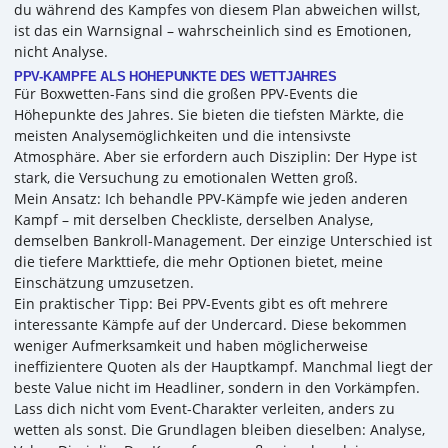
du während des Kampfes von diesem Plan abweichen willst,
ist das ein Warnsignal – wahrscheinlich sind es Emotionen,
nicht Analyse.
PPV-KÄMPFE ALS HÖHEPUNKTE DES WETTJAHRES
Für Boxwetten-Fans sind die großen PPV-Events die
Höhepunkte des Jahres. Sie bieten die tiefsten Märkte, die
meisten Analysemöglichkeiten und die intensivste
Atmosphäre. Aber sie erfordern auch Disziplin: Der Hype ist
stark, die Versuchung zu emotionalen Wetten groß.
Mein Ansatz: Ich behandle PPV-Kämpfe wie jeden anderen
Kampf – mit derselben Checkliste, derselben Analyse,
demselben Bankroll-Management. Der einzige Unterschied ist
die tiefere Markttiefe, die mehr Optionen bietet, meine
Einschätzung umzusetzen.
Ein praktischer Tipp: Bei PPV-Events gibt es oft mehrere
interessante Kämpfe auf der Undercard. Diese bekommen
weniger Aufmerksamkeit und haben möglicherweise
ineffizientere Quoten als der Hauptkampf. Manchmal liegt der
beste Value nicht im Headliner, sondern in den Vorkämpfen.
Lass dich nicht vom Event-Charakter verleiten, anders zu
wetten als sonst. Die Grundlagen bleiben dieselben: Analyse,