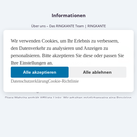
Informationen
Über uns – Das RINGKANTE Team | RINGKANTE
Cookie-Richtlinie | RINGKANTE
Datenschutzerklärung | RINGKANTE
Wir verwenden Cookies, um Ihr Erlebnis zu verbessern,
Impressum | RINGKANTE
den Datenverkehr zu analysieren und Anzeigen zu
Sitemap
personalisieren. Bitte akzeptieren Sie diese oder passen Sie
14:45
Haftungsausschluss
Ihre Einstellungen an.
Alle akzeptieren
Alle ablehnen
Dieser Leitfaden dient nur zu Informationszwecken. Bitte spielen Sie
verantwortungsbewusst. 18+
Datenschutzerklärung
Cookie-Richtlinie
Wir verwenden Cookies, um Ihr Erlebnis zu verbessern. Durch die weitere
Nutzung der Website stimmen Sie
unserer Richtlinie
zu.
Diese Website enthält Affiliate-Links. Wir erhalten möglicherweise eine Provision,
wenn Sie über diese Links einkaufen, ohne dass Ihnen zusätzliche Kosten
entstehen.
Wenn Sie unter Spielsucht leiden, finden Sie hier
Hilfe
.