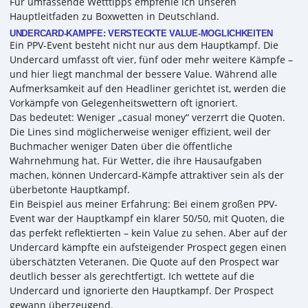
Für umfassende Wetttipps empfehle ich unseren
Hauptleitfaden zu Boxwetten in Deutschland.
UNDERCARD-KÄMPFE: VERSTECKTE VALUE-MÖGLICHKEITEN
Ein PPV-Event besteht nicht nur aus dem Hauptkampf. Die
Undercard umfasst oft vier, fünf oder mehr weitere Kämpfe –
und hier liegt manchmal der bessere Value. Während alle
Aufmerksamkeit auf den Headliner gerichtet ist, werden die
Vorkämpfe von Gelegenheitswettern oft ignoriert.
Das bedeutet: Weniger „casual money“ verzerrt die Quoten.
Die Lines sind möglicherweise weniger effizient, weil der
Buchmacher weniger Daten über die öffentliche
Wahrnehmung hat. Für Wetter, die ihre Hausaufgaben
machen, können Undercard-Kämpfe attraktiver sein als der
überbetonte Hauptkampf.
Ein Beispiel aus meiner Erfahrung: Bei einem großen PPV-
Event war der Hauptkampf ein klarer 50/50, mit Quoten, die
das perfekt reflektierten – kein Value zu sehen. Aber auf der
Undercard kämpfte ein aufsteigender Prospect gegen einen
überschätzten Veteranen. Die Quote auf den Prospect war
deutlich besser als gerechtfertigt. Ich wettete auf die
Undercard und ignorierte den Hauptkampf. Der Prospect
gewann überzeugend.