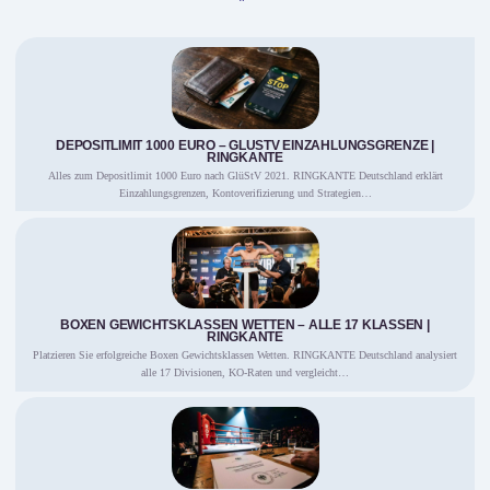
DEPOSITLIMIT 1000 EURO – GLUSTV EINZAHLUNGSGRENZE |
RINGKANTE
Alles zum Depositlimit 1000 Euro nach GlüStV 2021. RINGKANTE Deutschland erklärt
Einzahlungsgrenzen, Kontoverifizierung und Strategien…
BOXEN GEWICHTSKLASSEN WETTEN – ALLE 17 KLASSEN |
RINGKANTE
Platzieren Sie erfolgreiche Boxen Gewichtsklassen Wetten. RINGKANTE Deutschland analysiert
alle 17 Divisionen, KO-Raten und vergleicht…