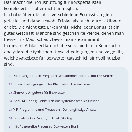
Das macht die Bonusnutzung für Boxspezialisten
komplizierter – aber nicht unmöglich.
Ich habe über die Jahre verschiedene Bonusstrategien
getestet und dabei sowohl Erfolge als auch teure Lektionen
erlebt. Die wichtigste Erkenntnis: Nicht jeder Bonus ist ein
gutes Geschäft. Manche sind geschenkte Pferde, denen man
besser ins Maul schaut, bevor man sie annimmt.
In diesem Artikel erkläre ich die verschiedenen Bonusarten,
analysiere die typischen Umsatzbedingungen und zeige dir,
welche Angebote für Boxwetter tatsächlich sinnvoll nutzbar
sind.
Bonusangebote im Vergleich: Willkommensbonus und Freiwetten
Umsatzbedingungen: Das Kleingedruckte verstehen
Sinnvolle Angebote für Boxwetter
Bonus-Hunting: Lohnt sich das systematische Abgrasen?
VIP-Programme und Treueboni: Der langfristige Ansatz
Boni als netter Zusatz, nicht als Strategie
Häufig gestellte Fragen zu Boxwetten-Boni