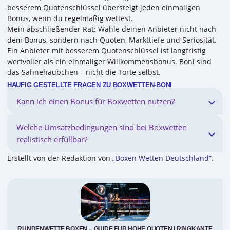
besserem Quotenschlüssel übersteigt jeden einmaligen
Bonus, wenn du regelmäßig wettest.
Mein abschließender Rat: Wähle deinen Anbieter nicht nach
dem Bonus, sondern nach Quoten, Markttiefe und Seriosität.
Ein Anbieter mit besserem Quotenschlüssel ist langfristig
wertvoller als ein einmaliger Willkommensbonus. Boni sind
das Sahnehäubchen – nicht die Torte selbst.
HÄUFIG GESTELLTE FRAGEN ZU BOXWETTEN-BONI
Kann ich einen Bonus für Boxwetten nutzen?
Welche Umsatzbedingungen sind bei Boxwetten
realistisch erfüllbar?
Erstellt von der Redaktion von
„Boxen Wetten Deutschland“
.
RUNDENWETTE BOXEN – GUIDE FÜR HOHE QUOTEN | RINGKANTE