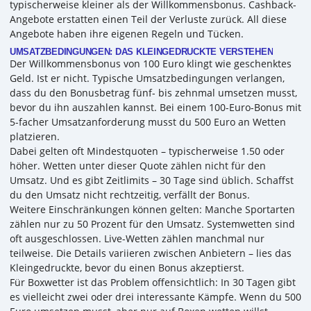
typischerweise kleiner als der Willkommensbonus. Cashback-
Angebote erstatten einen Teil der Verluste zurück. All diese
Angebote haben ihre eigenen Regeln und Tücken.
UMSATZBEDINGUNGEN: DAS KLEINGEDRUCKTE VERSTEHEN
Der Willkommensbonus von 100 Euro klingt wie geschenktes
Geld. Ist er nicht. Typische Umsatzbedingungen verlangen,
dass du den Bonusbetrag fünf- bis zehnmal umsetzen musst,
bevor du ihn auszahlen kannst. Bei einem 100-Euro-Bonus mit
5-facher Umsatzanforderung musst du 500 Euro an Wetten
platzieren.
Dabei gelten oft Mindestquoten – typischerweise 1.50 oder
höher. Wetten unter dieser Quote zählen nicht für den
Umsatz. Und es gibt Zeitlimits – 30 Tage sind üblich. Schaffst
du den Umsatz nicht rechtzeitig, verfällt der Bonus.
Weitere Einschränkungen können gelten: Manche Sportarten
zählen nur zu 50 Prozent für den Umsatz. Systemwetten sind
oft ausgeschlossen. Live-Wetten zählen manchmal nur
teilweise. Die Details variieren zwischen Anbietern – lies das
Kleingedruckte, bevor du einen Bonus akzeptierst.
Für Boxwetter ist das Problem offensichtlich: In 30 Tagen gibt
es vielleicht zwei oder drei interessante Kämpfe. Wenn du 500