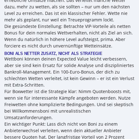
erhebliche Umsätze machen. Das verleitet manche Wetter
dazu, mehr zu wetten, als sie sollten – nur um den nächsten
Level zu erreichen. Das ist ein klassischer Fehler. Wette nie
mehr als geplant, nur weil ein Treueprogramm lockt.
Die gesündeste Einstellung: Betrachte VIP-Vorteile als netten
Bonus für dein normales Wettverhalten, nicht als Ziel an sich.
Wenn du natürlich in höhere Level aufsteigst, prima. Aber
forciere es nicht durch unvernünftige Wetteinsätze.
BONI ALS NETTER ZUSATZ, NICHT ALS STRATEGIE
Wettboni können deinen Expected Value leicht verbessern,
aber sie sind kein Ersatz für solide Analyse und diszipliniertes
Bankroll-Management. Ein 100-Euro-Bonus, der dich zu
schlechten Wetten verleitet, ist kein Gewinn – er ist ein Verlust
mit Extra-Schritten.
Für Boxwetter ist die Strategie klar: Nimm Quotenboosts mit,
wenn sie für interessante Kämpfe angeboten werden. Nutze
Freiwetten ohne komplizierte Bedingungen. Und sei skeptisch
bei Willkommensboni mit unrealistischen
Umsatzanforderungen.
Ein wichtiger Punkt: Lass dich nicht von Boni zu einem
Anbieterwechsel verleiten, wenn dein aktueller Anbieter
bessere Quoten hat. Der langfristige Vorteil von 2 Prozent