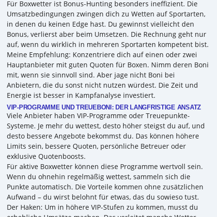
Für Boxwetter ist Bonus-Hunting besonders ineffizient. Die
Umsatzbedingungen zwingen dich zu Wetten auf Sportarten,
in denen du keinen Edge hast. Du gewinnst vielleicht den
Bonus, verlierst aber beim Umsetzen. Die Rechnung geht nur
auf, wenn du wirklich in mehreren Sportarten kompetent bist.
Meine Empfehlung: Konzentriere dich auf einen oder zwei
Hauptanbieter mit guten Quoten für Boxen. Nimm deren Boni
mit, wenn sie sinnvoll sind. Aber jage nicht Boni bei
Anbietern, die du sonst nicht nutzen würdest. Die Zeit und
Energie ist besser in Kampfanalyse investiert.
VIP-PROGRAMME UND TREUEBONI: DER LANGFRISTIGE ANSATZ
Viele Anbieter haben VIP-Programme oder Treuepunkte-
Systeme. Je mehr du wettest, desto höher steigst du auf, und
desto bessere Angebote bekommst du. Das können höhere
Limits sein, bessere Quoten, persönliche Betreuer oder
exklusive Quotenboosts.
Für aktive Boxwetter können diese Programme wertvoll sein.
Wenn du ohnehin regelmäßig wettest, sammeln sich die
Punkte automatisch. Die Vorteile kommen ohne zusätzlichen
Aufwand – du wirst belohnt für etwas, das du sowieso tust.
Der Haken: Um in höhere VIP-Stufen zu kommen, musst du